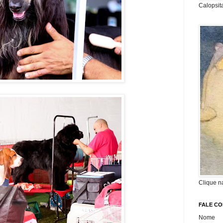
Calopsit
Clique n
FALE C
Nome