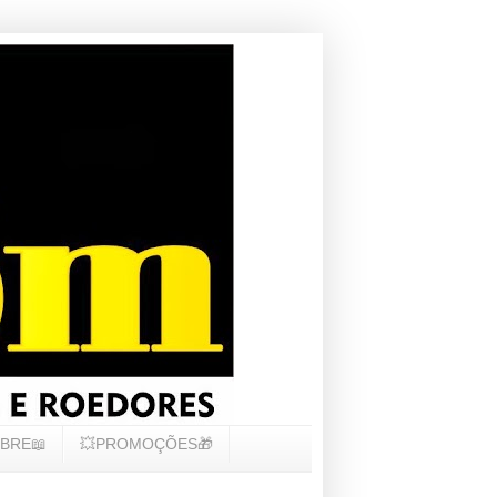
BRE📖
💥PROMOÇÕES🎁