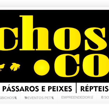
EMPREENDEDOR🛒
📔SO
SBICHOS🐈
🐕EVENTOS PET🐈