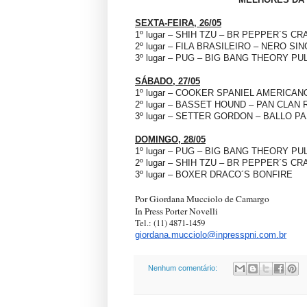
SEXTA-FEIRA, 26/05
1º lugar – SHIH TZU – BR PEPPER´S CRAZ
2º lugar – FILA BRASILEIRO – NERO S
3º lugar – PUG – BIG BANG THEORY P
SÁBADO, 27/05
1º lugar – COOKER SPANIEL AMERICA
2º lugar – BASSET HOUND – PAN CLAN 
3º lugar – SETTER GORDON – BALLO P
DOMINGO, 28/05
1º lugar – PUG – BIG BANG THEORY P
2º lugar – SHIH TZU – BR PEPPER´S CR
3º lugar – BOXER DRACO´S BONFIRE
Por Giordana Mucciolo de Camargo
In Press Porter Novelli
Tel.: (11) 4871-1459
giordana.mucciolo@inpresspni.
com.br
Nenhum comentário: