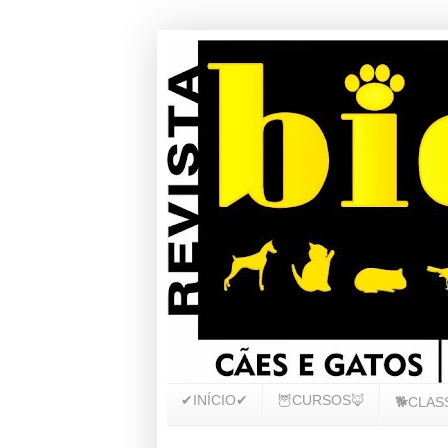
✔INÍCIO✔
🦉CURSOS🦊
🐕CLAS