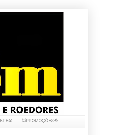
BRE📖
💥PROMOÇÕES🎁