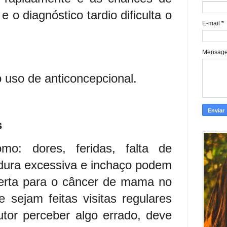
 o diagnóstico tardio dificulta o
E-mail
*
Mensag
o uso de anticoncepcional.
s
mo: dores, feridas, falta de
edura excessiva e inchaço podem
lerta para o câncer de mama no
e sejam feitas visitas regulares
tutor perceber algo errado, deve