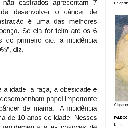
s não castrados apresentam 7
Calopsit
de desenvolver o câncer de
astração é uma das melhores
oença. Se ela for feita até os 6
 do primeiro cio, a incidência
%”, diz.
e a idade, a raça, a obesidade e
a desempenham papel importante
Clique n
câncer de mama. “A incidência
a de 10 anos de idade. Nesses
FALE C
Nome
e rapidamente e as chances de