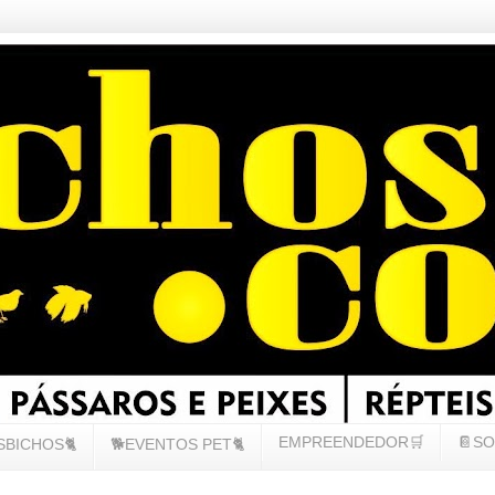
EMPREENDEDOR🛒
📔SO
SBICHOS🐈
🐕EVENTOS PET🐈