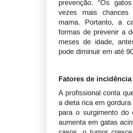
prevenção. “Os gato
vezes mais chances 
mama. Portanto, a c
formas de prevenir a d
meses de idade, antes
pode diminuir em até 90
Fatores de incidência
A profissional conta qu
a dieta rica em gordur
para o surgimento do 
aumenta em gatas acim
casos, o tumor cresc