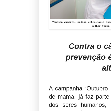
Vanessa Zimbres, médica-veterinária esp
melhor forma 
Contra o c
prevenção 
al
A campanha “Outubro 
de mama, já faz parte
dos seres humanos, 