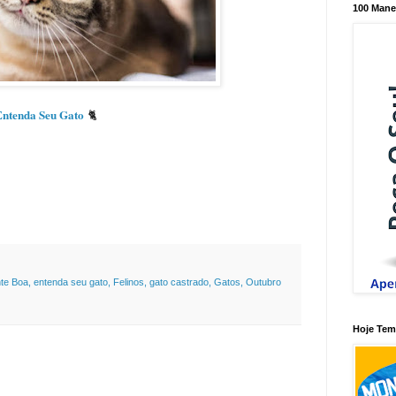
100 Mane
Entenda Seu Gato
🐈
nte Boa
,
entenda seu gato
,
Felinos
,
gato castrado
,
Gatos
,
Outubro
Hoje Tem 