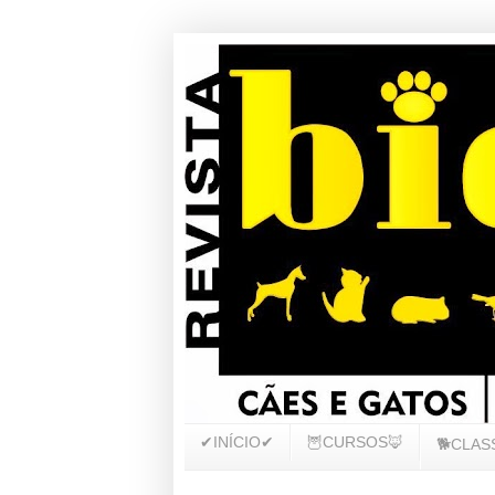
✔INÍCIO✔
🦉CURSOS🦊
🐕CLAS