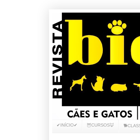
✔INÍCIO✔
🦉CURSOS🦊
🐕CLAS