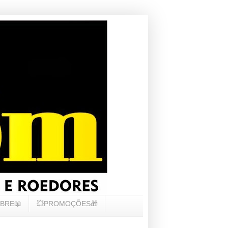
BRE📖
💥PROMOÇÕES🎁