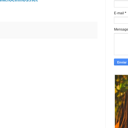
E-mail
*
Mensag