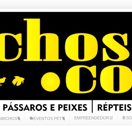
EMPREENDEDOR🛒
📔SO
SBICHOS🐈
🐕EVENTOS PET🐈