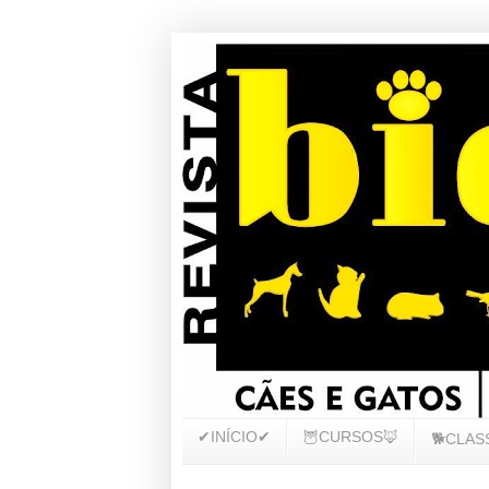
✔INÍCIO✔
🦉CURSOS🦊
🐕CLAS