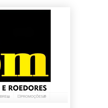
BRE📖
💥PROMOÇÕES🎁