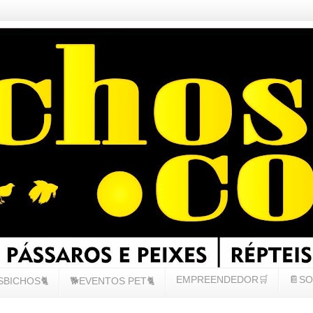
EMPREENDEDOR🛒
📔SO
SBICHOS🐈
🐕EVENTOS PET🐈