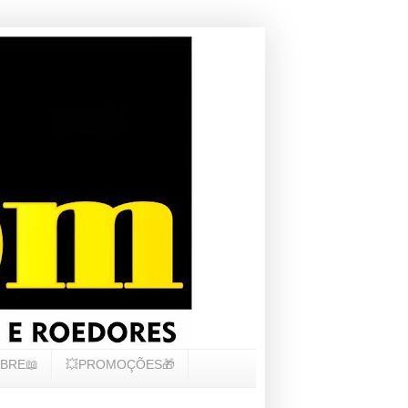
BRE📖
💥PROMOÇÕES🎁