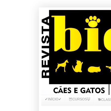
✔INÍCIO✔
🦉CURSOS🦊
🐕CLAS