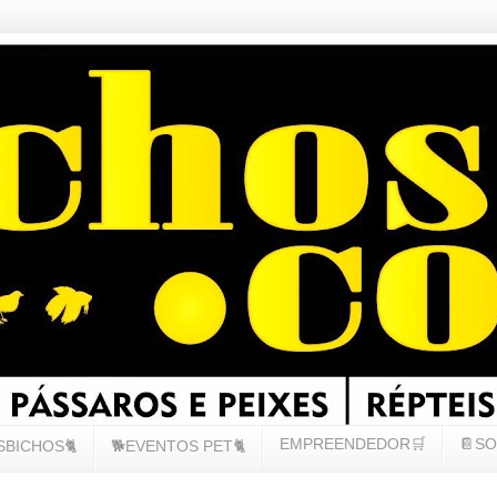
EMPREENDEDOR🛒
📔SO
SBICHOS🐈
🐕EVENTOS PET🐈