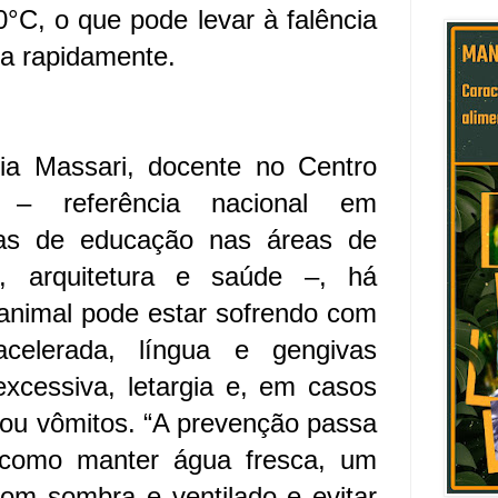
°C, o que pode levar à falência
da rapidamente.
tia Massari, docente no Centro
s – referência nacional em
ras de educação nas áreas de
ia, arquitetura e saúde –, há
 animal pode estar sofrendo com
acelerada, língua e gengivas
excessiva, letargia e, em casos
ou vômitos. “A prevenção passa
 como manter água fresca, um
com sombra e ventilado e evitar