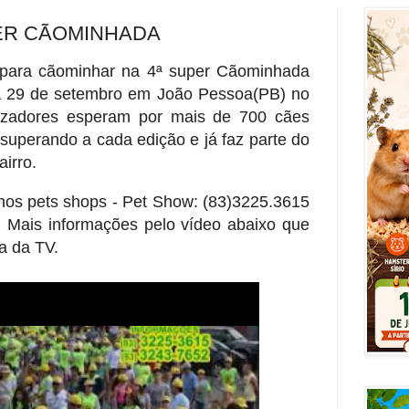
PER CÃOMINHADA
o para cãominhar na 4ª super Cãominhada
a 29 de setembro em João Pessoa(PB) no
nizadores esperam por mais de 700 cães
 superando a cada edição e já faz parte do
airro.
 nos pets shops - Pet Show: (83)3225.3615
 Mais informações pelo vídeo abaixo que
a da TV.