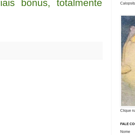
ais bônus, totalmente
Calopsit
Clique n
FALE C
Nome