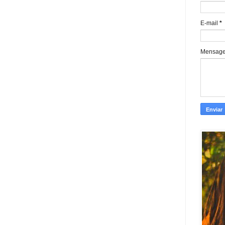
E-mail
*
Mensag