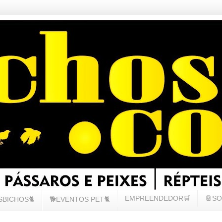
EMPREENDEDOR🛒
📔SO
SBICHOS🐈
🐕EVENTOS PET🐈