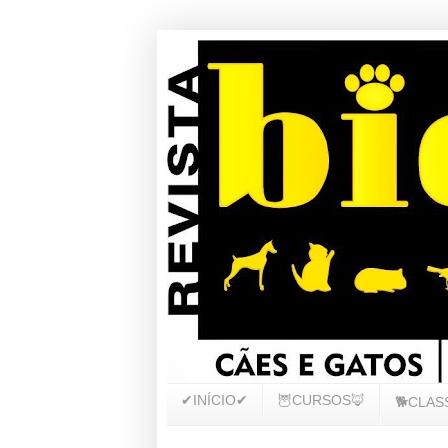
✔INÍCIO✔
🦉CURSOS🦊
🐕CLAS