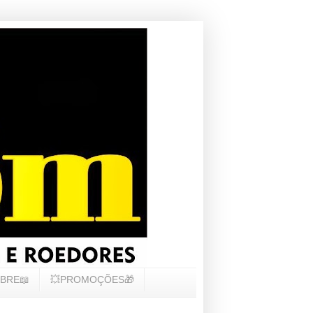
BRE📖
💥PROMOÇÕES🎁