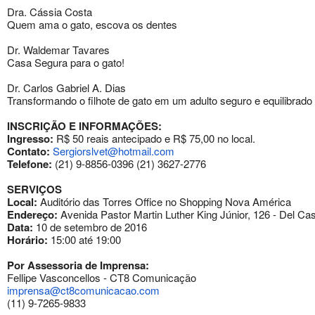
Dra. Cássia Costa
Quem ama o gato, escova os dentes
Dr. Waldemar Tavares
Casa Segura para o gato!
Dr. Carlos Gabriel A. Dias
Transformando o filhote de gato em um adulto seguro e equilibrado
INSCRIÇÃO E INFORMAÇÕES:
Ingresso:
R$ 50 reais antecipado e R$ 75,00 no local.
Contato:
Sergiorslvet@hotmail.com
Telefone:
(21) 9-8856-0396 (21) 3627-2776
SERVIÇOS
Local:
Auditório das Torres Office no Shopping Nova América
Endereço:
Avenida Pastor Martin Luther King Júnior, 126 - Del Cast
Data:
10 de setembro de 2016
Horário:
15:00 até 19:00
Por Assessoria de Imprensa:
Fellipe Vasconcellos - CT8 Comunicação
imprensa@ct8comunicacao.com
(11) 9-7265-9833