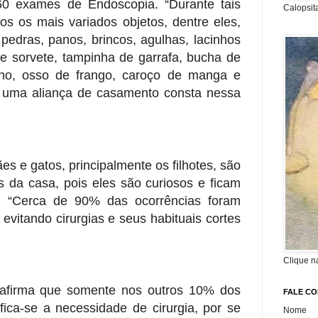
 60 exames de Endoscopia.
“Durante tais
Calopsit
os os mais variados objetos, dentre eles,
pedras, panos, brincos, agulhas, lacinhos
 de
sorvete, tampinha de garrafa, bucha de
lho, osso de frango, caroço de
manga e
é uma aliança de casamento consta nessa
ães e gatos, principalmente os filhotes, são
ns da casa, pois eles são curiosos e ficam
s. “Cerca de 90% das
ocorrências foram
vitando cirurgias e seus habituais cortes
Clique n
afirma que somente nos outros 10% dos
FALE C
ifica-se a necessidade de cirurgia, por se
Nome