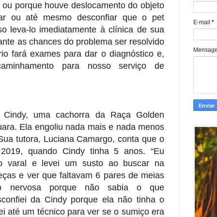
es ou porque houve
deslocamento do objeto
atar ou até mesmo desconfiar que o pet
E-mail
*
so leva-lo imediatamente à clínica de sua
tante
as chances do problema ser resolvido
Mensag
rio fará exames para dar o
diagnóstico e,
caminhamento para nosso serviço de
a Cindy, uma cachorra da Raça Golden
uara. Ela engoliu nada mais e nada menos
Sua tutora, Luciana
Camargo, conta que o
 2019, quando Cindy tinha 5 anos. “Eu
o varal e levei um susto ao buscar na
eças e ver
que faltavam 6 pares de meias
to nervosa porque não sabia o que
onfiei da Cindy porque ela não tinha o
ei até
um técnico para ver se o sumiço era