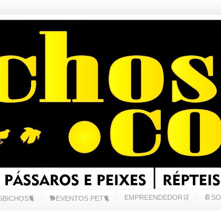
EMPREENDEDOR🛒
📔SO
SBICHOS🐈
🐕EVENTOS PET🐈