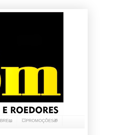
BRE📖
💥PROMOÇÕES🎁