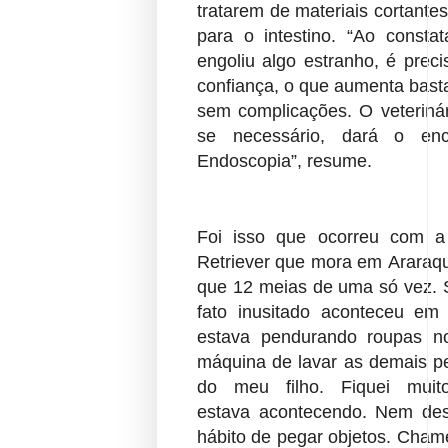
tratarem de materiais cortant
para o intestino. “Ao const
engoliu
algo estranho, é preci
confiança, o que aumenta bas
sem complicações. O veteriná
se necessário, dará o en
Endoscopia”, resume.
Foi isso que ocorreu com 
Retriever que mora em
Araraq
que 12 meias de uma só vez. 
fato inusitado aconteceu em
estava
pendurando roupas n
máquina de lavar as demais p
do meu filho. Fiquei mui
estava
acontecendo. Nem desc
hábito de pegar objetos. Cham