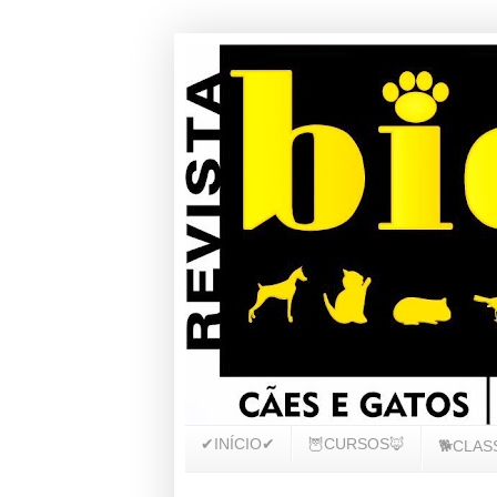
✔INÍCIO✔
🦉CURSOS🦊
🐕CLAS