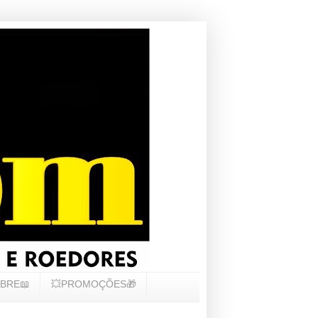
BRE📖
💥PROMOÇÕES🎁