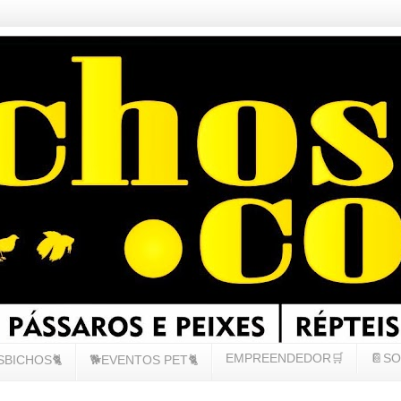
EMPREENDEDOR🛒
📔SO
SBICHOS🐈
🐕EVENTOS PET🐈