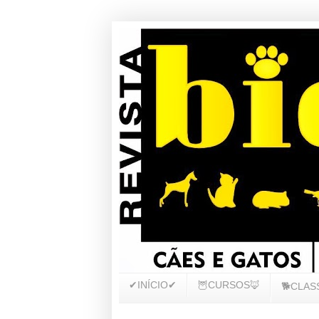
✔INÍCIO✔
🦉CURSOS🦊
🐕CLAS