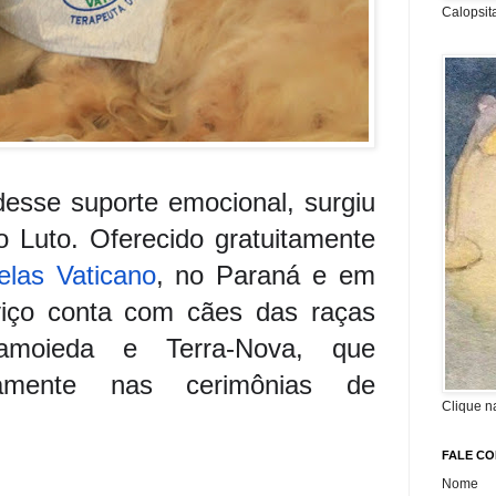
Calopsit
desse suporte emocional, surgiu
o Luto. Oferecido gratuitamente
elas Vaticano
, no Paraná e em
viço conta com cães das raças
Samoieda e Terra-Nova, que
riamente nas cerimônias de
Clique n
FALE C
Nome