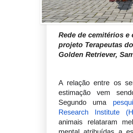
Rede de cemitérios e
projeto Terapeutas d
Golden Retriever, Sa
A relação entre os s
estimação vem sendo
Segundo uma
pesq
Research Institute (
animais relataram mel
mental atribuídas a e