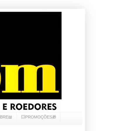
BRE📖
💥PROMOÇÕES🎁