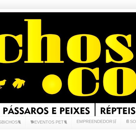
EMPREENDEDOR🛒
📔SO
SBICHOS🐈
🐕EVENTOS PET🐈