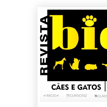
✔INÍCIO✔
🦉CURSOS🦊
🐕CLAS