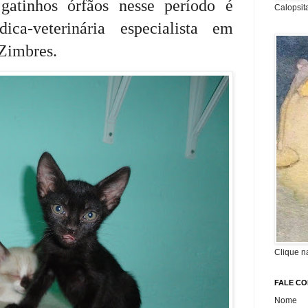
 gatinhos órfãos nesse período é
Calopsit
ca-veterinária especialista em
 Zimbres.
Clique n
FALE C
Nome