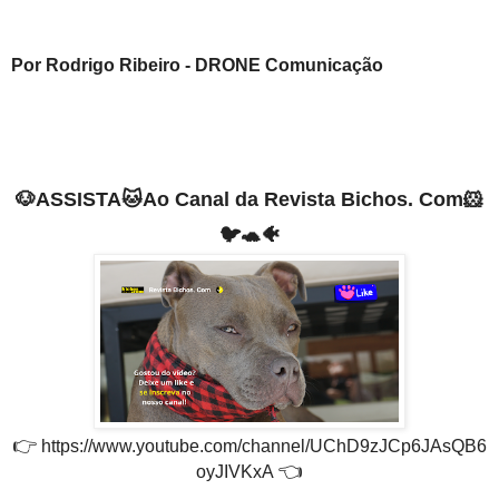
Por Rodrigo Ribeiro - DRONE Comunicação
🐶
ASSISTA
🐱
Ao
Canal da Revista Bichos. Com
🐹
🐦🐢🐠
👉
https://www.youtube.com/channel/UChD9zJCp6JAsQB6
👈
oyJIVKxA