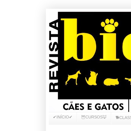
✔INÍCIO✔
🦉CURSOS🦊
🐕CLAS