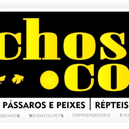
EMPREENDEDOR🛒
📔SO
SBICHOS🐈
🐕EVENTOS PET🐈