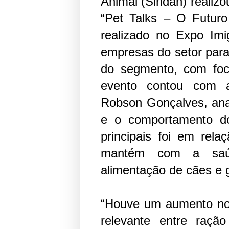
Animal (Sindan) realizo
“Pet Talks – O Futur
realizado no Expo Imi
empresas do setor para
do segmento, com fo
evento contou com a
Robson Gonçalves, ana
e o comportamento d
principais foi em rela
mantém com a saúd
alimentação de cães e 
“Houve um aumento nos
relevante entre raçã