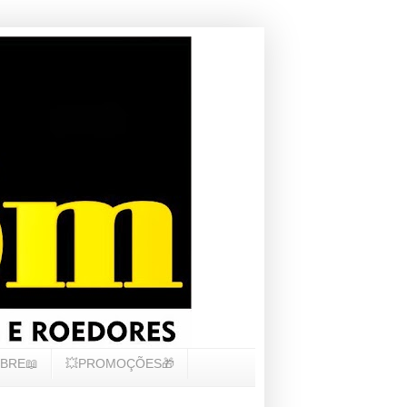
BRE📖
💥PROMOÇÕES🎁