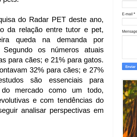
E-mail
*
quisa do Radar PET deste ano,
da relação entre tutor e pet,
Mensag
geira queda na demanda por
s. Segundo os números atuais
as para cães; e 21% para gatos.
pontavam 32% para cães; e 27%
studos são essenciais para
l do mercado como um todo,
evolutivas e com tendências do
eguir analisar perspectivas em