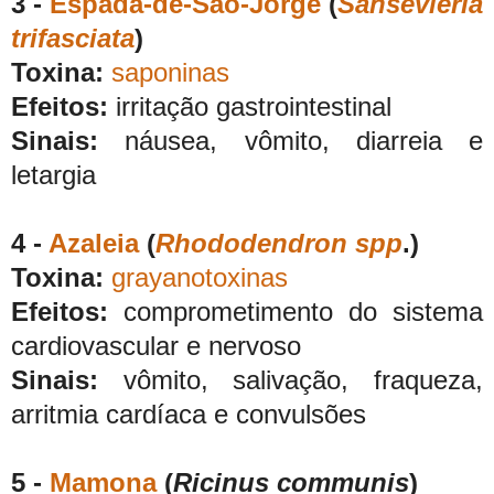
3 -
Espada-de-São-Jorge
(
Sansevieria
trifasciata
)
Toxina:
saponinas
Efeitos:
irritação gastrointestinal
Sinais:
náusea, vômito, diarreia e
letargia
4 -
Azaleia
(
Rhododendron spp
.)
Toxina:
grayanotoxinas
Efeitos:
comprometimento do sistema
cardiovascular e nervoso
Sinais:
vômito, salivação, fraqueza,
arritmia cardíaca e convulsões
5 -
Mamona
(
Ricinus communis
)