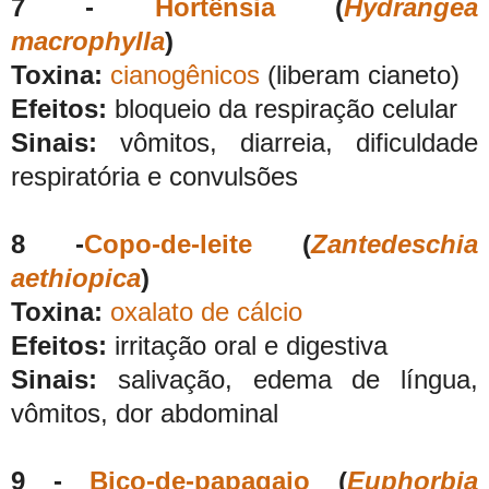
7 -
Hortênsia
(
Hydrangea
macrophylla
)
Toxina:
cianogênicos
(liberam cianeto)
Efeitos:
bloqueio da respiração celular
Sinais:
vômitos, diarreia, dificuldade
respiratória e convulsões
8 -
Copo-de-leite
(
Zantedeschia
aethiopica
)
Toxina:
oxalato de cálcio
Efeitos:
irritação oral e digestiva
Sinais:
salivação, edema de língua,
vômitos, dor abdominal
9 -
Bico-de-papagaio
(
Euphorbia