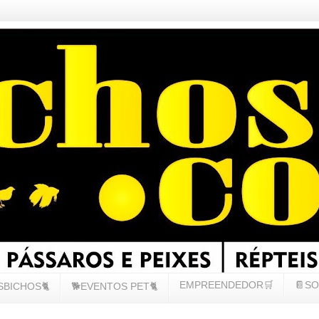
EMPREENDEDOR🛒
📔SO
SBICHOS🐈
🐕EVENTOS PET🐈