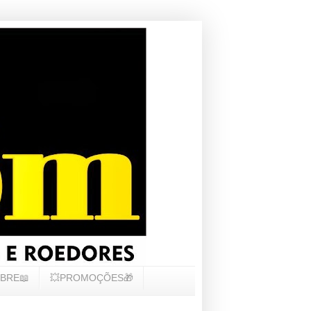
BRE📖
💥PROMOÇÕES🎁