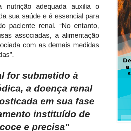
a nutrição adequada auxilia o
a sua saúde e é essencial para
o paciente renal. “No entanto,
usas associadas, a alimentação
sociada com as demais medidas
das”.
l for submetido à
ódica, a doença renal
osticada em sua fase
atamento instituído de
coce e precisa"