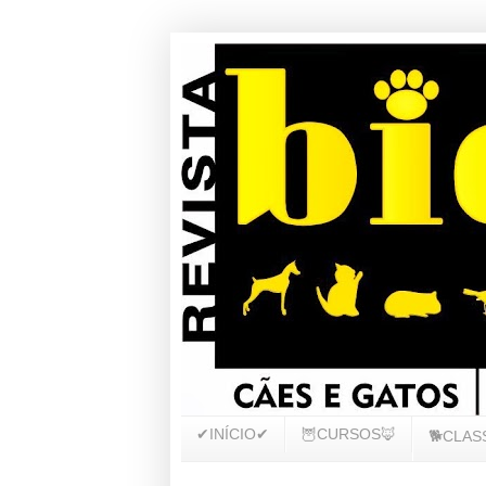
✔INÍCIO✔
🦉CURSOS🦊
🐕CLAS