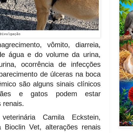
Divulgação
grecimento, vômito, diarreia,
de água e do volume da urina,
rina, ocorrência de infecções
 aparecimento de úlceras na boca
êmico são alguns sinais clínicos
ães e gatos podem estar
 renais.
terinária Camila Eckstein,
 Bioclin Vet, alterações renais