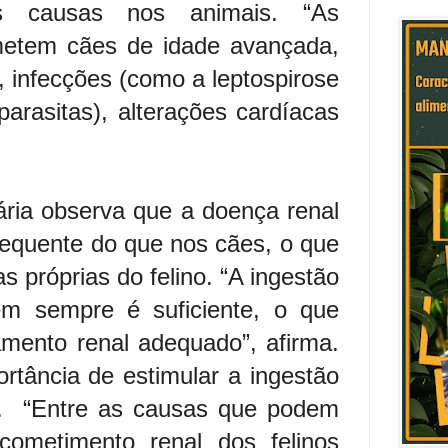
es causas nos animais. “As
metem cães de idade avançada,
 infecções (como a leptospirose
parasitas), alterações cardíacas
nária observa que a doença renal
frequente do que nos cães, o que
as próprias do felino. “A ingestão
m sempre é suficiente, o que
mento renal adequado”, afirma.
ortância de estimular a ingestão
e. “Entre as causas que podem
cometimento renal dos felinos