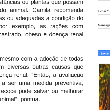
bstâncias ou plantas que possam
 do animal. Camila recomenda
E-mail
*
das ou adequadas a condição do
por exemplo, as rações com
Mensag
castrado, obeso e doença renal
, mesmo com a adoção de todas
em diversas outras causas que
nça renal. “Então, a avaliação
a a ser uma medida preventiva,
recoce pode salvar ou melhorar
animal”, pontua.