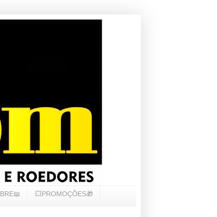
BRE📖
💥PROMOÇÕES🎁