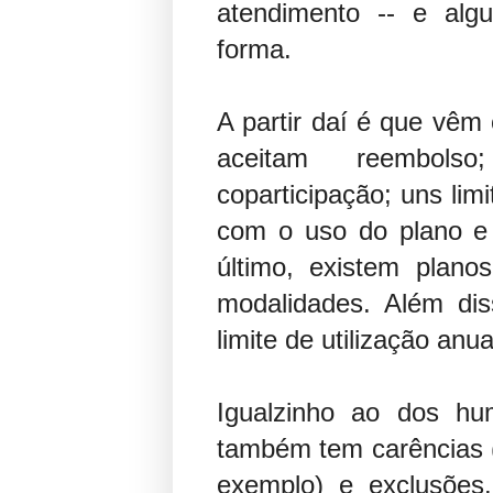
atendimento -- e al
forma.
A partir daí é que vêm 
aceitam reembols
coparticipação; uns li
com o uso do plano e 
último, existem plan
modalidades. Além di
limite de utilização anua
Igualzinho ao dos h
também tem carências (
exemplo) e exclusões.