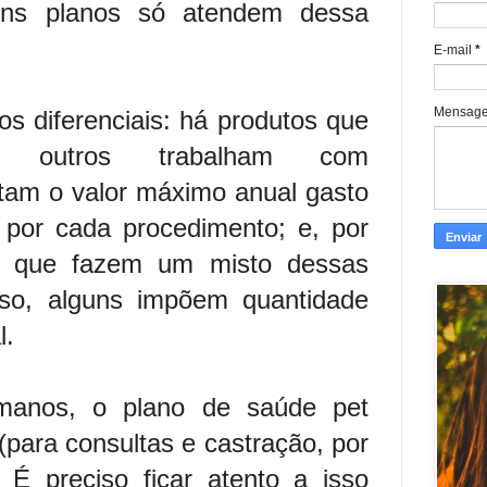
guns planos só atendem dessa
E-mail
*
Mensag
os diferenciais: há produtos que
o; outros trabalham com
mitam o valor máximo anual gasto
por cada procedimento; e, por
os que fazem um misto dessas
sso, alguns impõem quantidade
l.
umanos, o plano de saúde pet
para consultas e castração, por
 É preciso ficar atento a isso