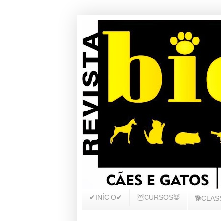
✔INÍCIO✔
🦉CURSOS🦊
🐕CLAS