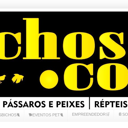
EMPREENDEDOR🛒
📔SO
SBICHOS🐈
🐕EVENTOS PET🐈