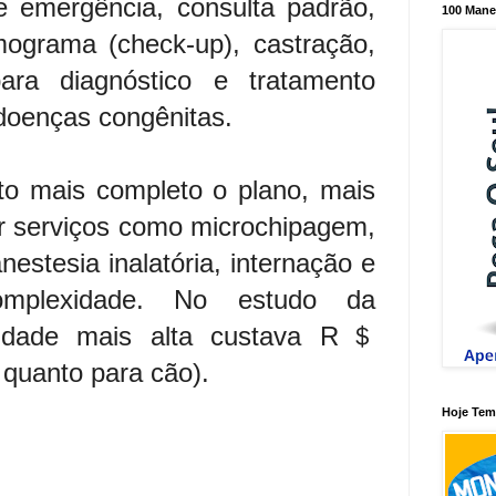
e emergência, consulta padrão,
100 Mane
mograma (check-up), castração,
ara diagnóstico e tratamento
a doenças congênitas.
to mais completo o plano, mais
uir serviços como microchipagem,
nestesia inalatória, internação e
mplexidade. No estudo da
lidade mais alta custava R＄
 quanto para cão).
Hoje Tem 