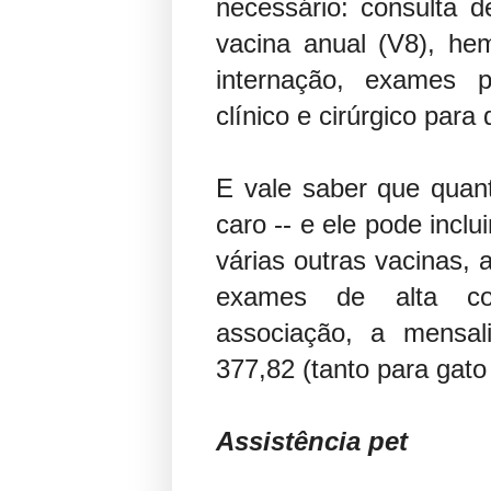
necessário: consulta d
vacina anual (V8), he
internação, exames p
clínico e cirúrgico par
E vale saber que quan
caro -- e ele pode incl
várias outras vacinas, a
exames de alta co
associação, a mensa
377,82 (tanto para gato
Assistência pet